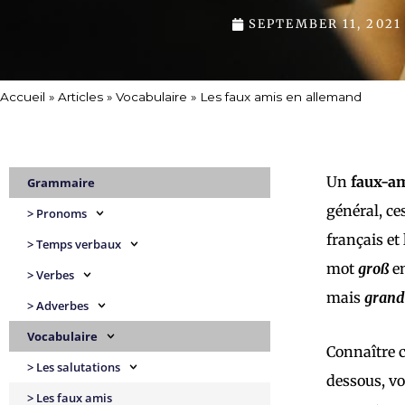
SEPTEMBER 11, 2021
Accueil
»
Articles
»
Vocabulaire
»
Les faux amis en allemand
Un
faux-a
Grammaire
général, ce
> Pronoms
français et
> Temps verbaux
mot
groß
e
> Verbes
mais
grand
> Adverbes
Vocabulaire
Connaître c
> Les salutations
dessous, v
> Les faux amis