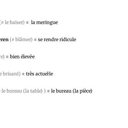
(≠ le baiser)
= la meringue
eren
(≠ blâmer)
= se rendre ridicule
av)
= bien élevé·e
le brisant)
= très actuel·le
≠ le bureau (la table) )
= le bureau (la pièce)