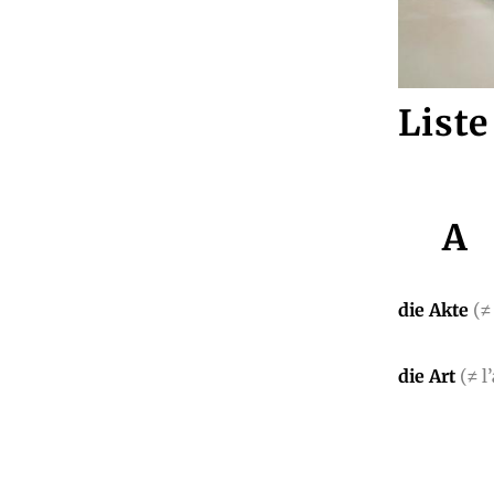
List
A
die Akte
(≠
die Art
(≠ l