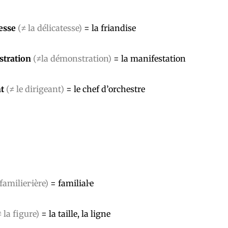
esse
(≠ la délicatesse)
= la friandise
stration
(≠la démonstration)
= la manifestation
nt
(≠ le dirigeant)
= le chef d’orchestre
familier·ière)
= familial·e
≠ la figure)
= la taille, la ligne