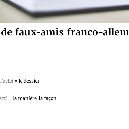
e de faux-amis franco-alle
 l’acte)
= le dossier
’art)
= la manière, la façon