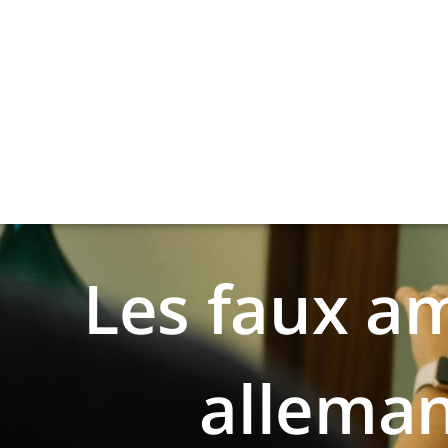
Les faux a
allema