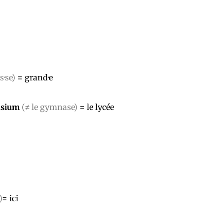
s·se)
= grand·e
asium
(≠ le gymnase)
= le lycée
)
= ici