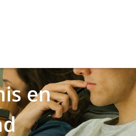
mis en
nd