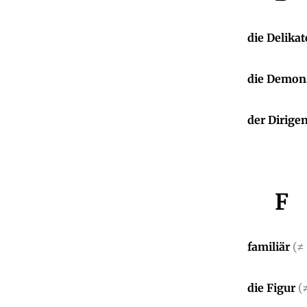
die Delikat
die Demon
der Dirige
F
familiär
(≠ 
die Figur
(