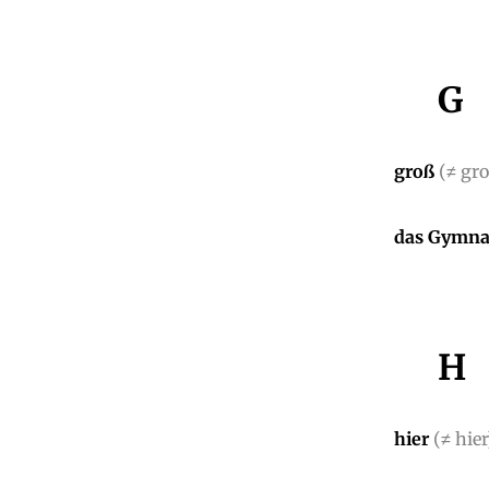
G
groß
(≠ gro
das Gymn
H
hier
(≠ hier