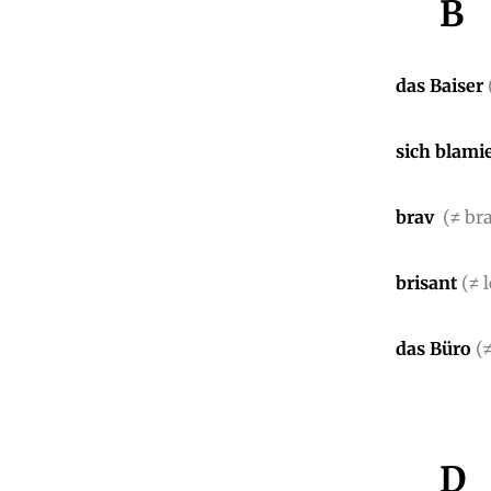
B
das Baiser
sich blami
brav
(≠ br
brisant
(≠ 
das Büro
(
D