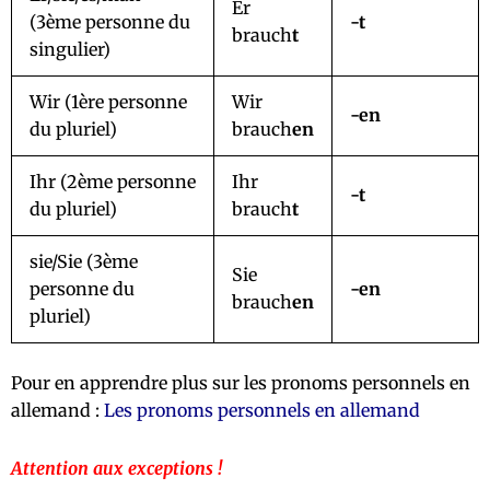
Er
(3ème personne du
-t
brauch
t
singulier)
Wir (1ère personne
Wir
-en
du pluriel)
brauch
en
Ihr (2ème personne
Ihr
-t
du pluriel)
brauch
t
sie/Sie (3ème
Sie
personne du
-en
brauch
en
pluriel)
Pour en apprendre plus sur les pronoms personnels en
allemand :
Les pronoms personnels en allemand
Attention
aux exceptions !