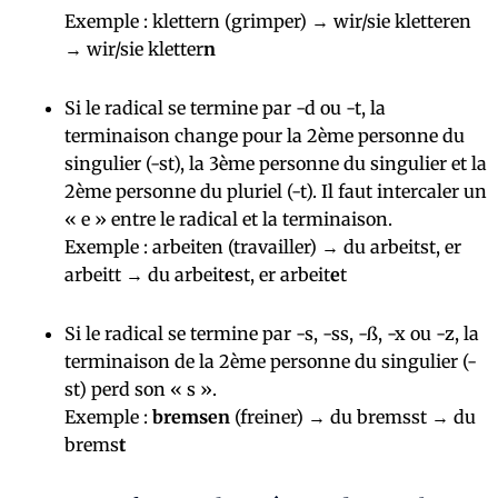
Exemple : klettern (grimper) → wir/sie kletteren
→ wir/sie kletter
n
Si le radical se termine par -d ou -t, la
terminaison change pour la 2ème personne du
singulier (-st), la 3ème personne du singulier et la
2ème personne du pluriel (-t). Il faut intercaler un
« e » entre le radical et la terminaison.
Exemple : arbeiten (travailler) → du arbeitst, er
arbeitt → du arbeit
e
st, er arbeit
e
t
Si le radical se termine par -s, -ss, -ß, -x ou -z, la
terminaison de la 2ème personne du singulier (-
st) perd son « s ».
Exemple :
bremsen
(freiner) → du bremsst → du
brems
t