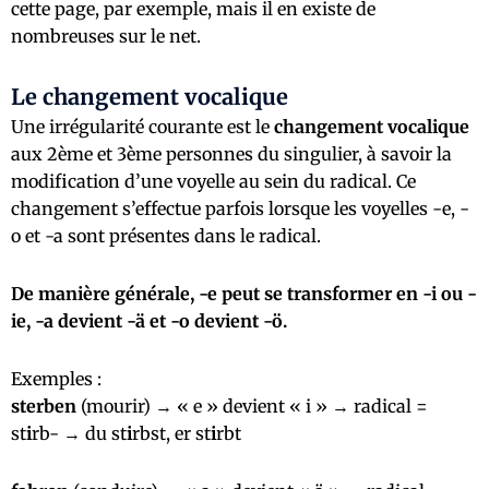
cette page
, par exemple, mais il en existe de
nombreuses sur le net.
Le changement vocalique
Une irrégularité courante est le
changement vocalique
aux 2ème et 3ème personnes du singulier, à savoir la
modification d’une voyelle au sein du radical. Ce
changement s’effectue parfois lorsque les voyelles -e, -
o et -a sont présentes dans le radical.
De manière générale, -e peut se transformer en -i ou -
ie, -a devient -ä et -o devient -ö.
Exemples :
sterben
(mourir) → « e » devient « i » → radical =
st
i
rb- → du st
i
rbst, er st
i
rbt