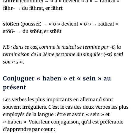
fahren
(conduire) → « a » devient « ä » → radical =
f
ä
hr- → du f
ä
hrst, er f
ä
hrt
stoßen
(pousser) → « o » devient « ö » → radical =
st
ö
ß- → du st
ö
ßt, er st
ö
ßt
NB :
dans ce cas, comme le radical se termine par -ß, la
terminaison de la 2ème personne du singulier (-st) perd
son « s ».
Conjuguer « haben » et « sein » au
présent
Les verbes les plus importants en allemand sont
souvent irréguliers. C’est le cas des deux verbes les plus
employés de la langue : être et avoir, « sein » et
« haben ». Voici leur conjugaison, qu’il est préférable
d’apprendre par cœur :