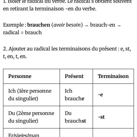
1. Isoler le radical du verbe. Le radical s’obtient souvent
en retirant la terminaison -en du verbe.
Exemple :
brauchen
(
avoir besoin
) → brauch-en →
radical = brauch
2. Ajouter au radical les terminaisons du présent : e, st,
t, en, t, en.
Personne
Présent
Terminaison
Ich (1ère personne
Ich
-e
du singulier)
brauch
e
Du (2ème personne
Du
-st
du singulier)
brauch
st
Er/sie/es/man