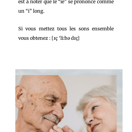
est à noter que le “ie” se prononce comme
un “i” long.
Si vous mettez tous les sons ensemble
vous obtenez : [ɪç ‘li:bə dɪç]