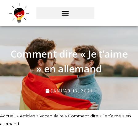
Zum
Inhalt
springen
Comment dire « Je t’aime
» en allemand
JANUAR 13, 2021
Accueil
»
Articles
»
Vocabulaire
»
Comment dire « Je t’aime » en
allemand