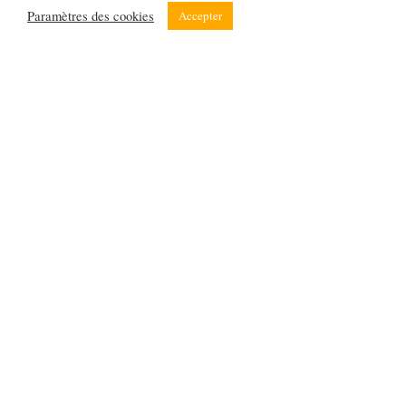
Paramètres des cookies
Accepter
Suivez nos cours en direct, disponibles pour tous les
niveaux, avec des professeurs natifs!
Catégories
Plus d'infos
Vocabulaire
A propos
Système allemand
Contact
Prononciation
Politique de confidentialité
Grammaire