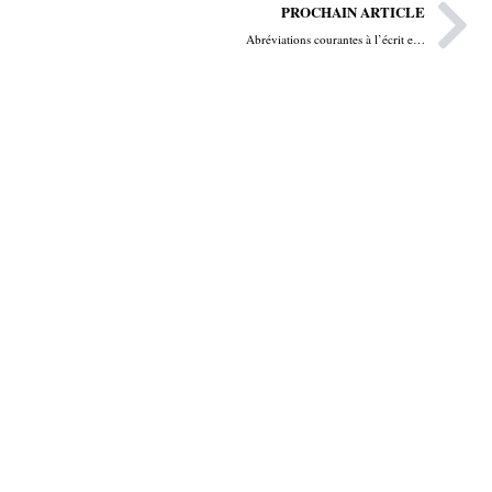
Nä
PROCHAIN ARTICLE
Abréviations courantes à l’écrit en allemand