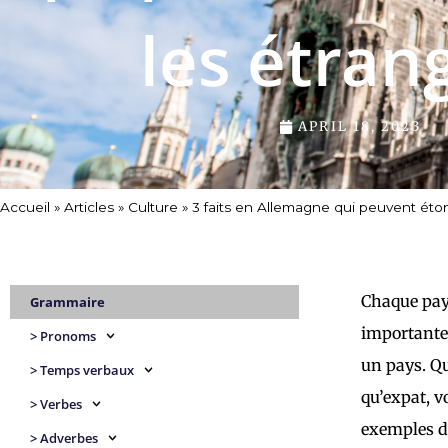
les étran
APRIL 18, 2023
Accueil
»
Articles
»
Culture
»
3 faits en Allemagne qui peuvent éto
Chaque pays
Grammaire
importantes
> Pronoms
un pays. Qu
> Temps verbaux
qu’expat, v
> Verbes
exemples d
> Adverbes