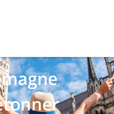
lemagne
étonner