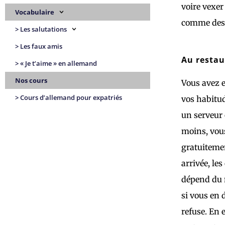
voire vexer
Vocabulaire
comme des d
> Les salutations
> Les faux amis
Au restau
> « Je t’aime » en allemand
Nos cours
Vous avez e
> Cours d’allemand pour expatriés
vos habitud
un serveur 
moins, vous
gratuitemen
arrivée, le
dépend du n
si vous en 
refuse. En 