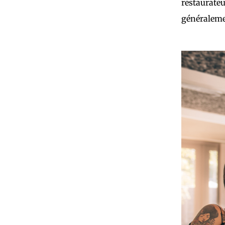
restaurateu
généralemen