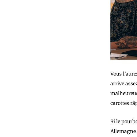
Vous l’aure
arrive asse
malheureuse
carottes râ
Si le pourb
Allemagne s