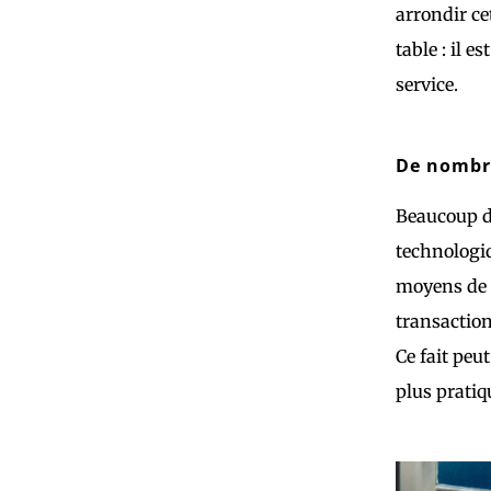
arrondir ce
table : il 
service.
De nombre
Beaucoup d
technologiq
moyens de p
transaction
Ce fait peu
plus pratiq