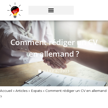
Zum
Inhalt
springen
Comment rédiger un CV
en allemand ?
MÄRZ 6, 2023
Accueil
»
Articles
»
Expats
»
Comment rédiger un CV en allemand
?