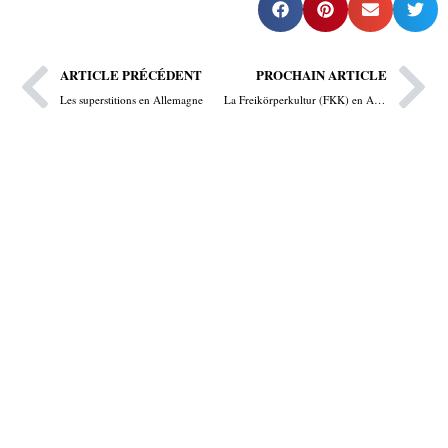
Zurück
Nä
ARTICLE PRÉCÉDENT
PROCHAIN ARTICLE
Les superstitions en Allemagne
La Freikörperkultur (FKK) en Allemagne