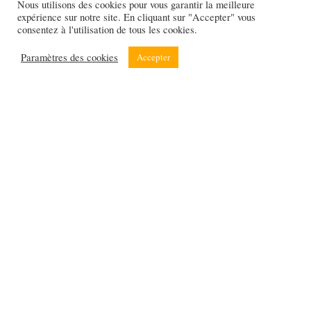
Nous utilisons des cookies pour vous garantir la meilleure
expérience sur notre site. En cliquant sur "Accepter" vous
consentez à l'utilisation de tous les cookies.
Paramètres des cookies
Accepter
L'allemand vient vers vous !
Inscrivez-vous par e-mail pour recevoir
des
leçons gratuites
toutes les semaines.
*Pas de spam, que de l’allemand